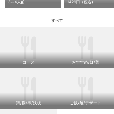
3～4人前
1429円（税込）
すべて
コース
おすすめ/鮮/菜
鶏/揚/串/鉄板
ご飯/麺/デザート