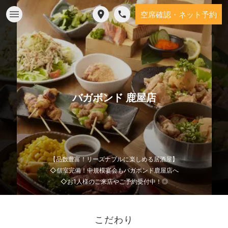
空席確認・ネット予約
バガボンド 鹿屋店
【品数豊富！リーズナブルに楽しめる居酒屋】
◇個室完備！中規模宴会もバガボンド鹿屋店へ
◇お1人様のご来店やご予約受付中！◎
こだわり