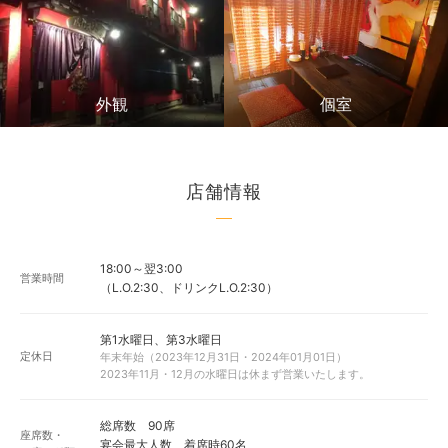
外観
個室
店舗情報
18:00～翌3:00
営業時間
（L.O.2:30、ドリンクL.O.2:30）
第1水曜日、第3水曜日
定休日
年末年始（2023年12月31日・2024年01月01日）
2023年11月・12月の水曜日は休まず営業いたします。
総席数 90席
座席数・
宴会最大人数 着席時60名