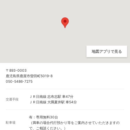
地図アプリで見る
〒893-0003
鹿児島県鹿屋市曽田町5019-8
050-5486-7275
ＪＲ日南線 志布志駅 車47分
交通手段
ＪＲ日南線 大隅夏井駅 車54分
有：専用無料30台
駐車場
（満車の場合代行預かり等をご案内させていただきますの
で、ご相談ください。）