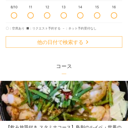
8/10
11
12
13
14
15
16
〇：空席あり
■：リクエスト予約する
－：ネット予約受付なし
他の日付で検索する
コース
【飲み放題付き スタミナコース】鳥刺のルイベ・世界の